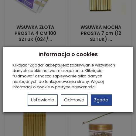
WSUWKA ZŁOTA
WSUWKA MOCNA
PROSTA 4 CM 100
PROSTA 7 cm (12
SZTUK (024/...
SZTUK) ...
Dostępność: 999 OPK.
Dostępność: 10 szt.
Informacja o cookies
10,49 zł *
3,23 zł *
Klikając “Zgoda” akceptujesz zapisywanie wszystkich
danych cookie na twoim urządzeniu. Kliknięcie
Do koszyka
Do koszyka
“Odmowa” oznacza zapisywanie tylko danych
niezbędnych do funkcjonowania strony. Więcej
informacji o cookie w
polityce prywatności
.
Ustawienia
Odmowa
Zgoda