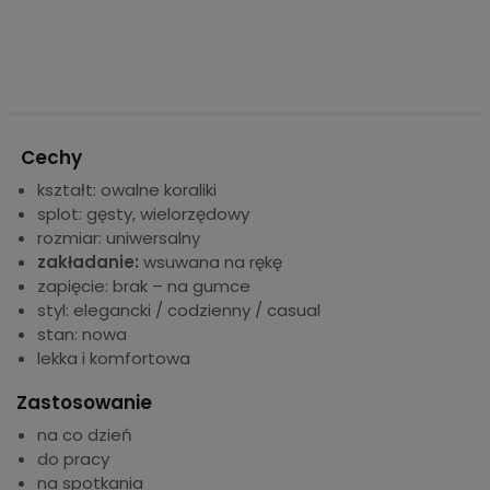
Cechy
kształt: owalne koraliki
splot: gęsty, wielorzędowy
rozmiar: uniwersalny
zakładanie:
wsuwana na rękę
zapięcie: brak – na gumce
styl: elegancki / codzienny / casual
stan: nowa
lekka i komfortowa
Zastosowanie
na co dzień
do pracy
na spotkania