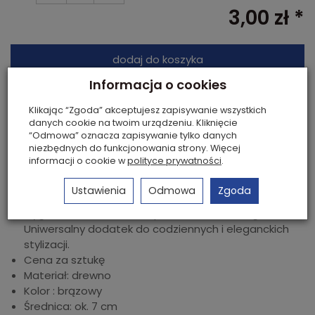
3,00 zł *
dodaj do koszyka
Informacja o cookies
Płatność przelewem, Za pobraniem, PayU,
Przelewy24, PayPro
Klikając “Zgoda” akceptujesz zapisywanie wszystkich
danych cookie na twoim urządzeniu. Kliknięcie
Szybkie płatności Blik.
“Odmowa” oznacza zapisywanie tylko danych
niezbędnych do funkcjonowania strony. Więcej
informacji o cookie w
polityce prywatności
.
Bransoletka na gumce wykonana z czarnych,
owalnych koralików
ułożonych w gęsty,
Ustawienia
Odmowa
Zgoda
wielorzędowy splot. Elastyczna gumka zapewnia
wygodne zakładanie i dopasowanie do nadgarstka.
Uniwersalny dodatek do codziennych i eleganckich
stylizacji.
Cena za sztukę
Materiał: drewno
Kolor : brązowy
Średnica: ok. 7 cm