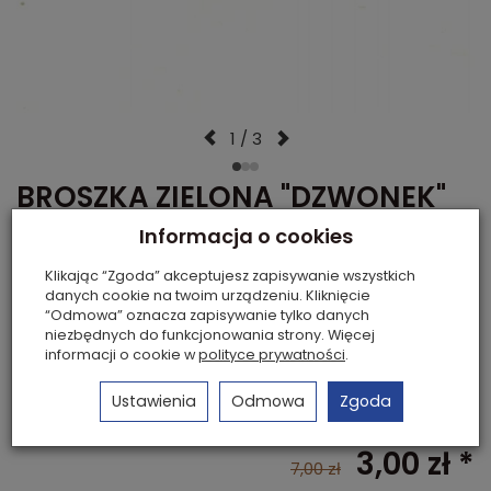
1 / 3
BROSZKA ZIELONA "DZWONEK"
0665-129
Informacja o cookies
Dodaj recenzję:
Klikając “Zgoda” akceptujesz zapisywanie wszystkich
Kod:
0665-129
danych cookie na twoim urządzeniu. Kliknięcie
Sprzedano:
1 szt.
“Odmowa” oznacza zapisywanie tylko danych
Dostępność:
Jest
(
9
szt.)
niezbędnych do funkcjonowania strony. Więcej
informacji o cookie w
polityce prywatności
.
Historia ceny
Ustawienia
Odmowa
Zgoda
Ilość:
szt.
3,00 zł *
7,00 zł