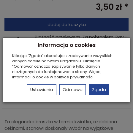
3,50 zł *
dodaj do koszyka
Płatność przelewem, Za pobraniem, PayU,
Przelewy24, PayPro
Informacja o cookies
Szybkie płatności Blik.
Klikając “Zgoda” akceptujesz zapisywanie wszystkich
danych cookie na twoim urządzeniu. Kliknięcie
“Odmowa” oznacza zapisywanie tylko danych
BROSZKA / GUMKA KWIAT Z CEKINAMI I PIÓRKAMI
niezbędnych do funkcjonowania strony. Więcej
Cena za sztukę
informacji o cookie w
polityce prywatności
.
Kolor: niebieski
Średnica: 9 cm
Ustawienia
Odmowa
Zgoda
Średnica: gumki: 5 cm
Ta elegancka broszka w formie kwiatka, ozdobiona
cekinami, stanowi doskonały wybór na wyjątkowe