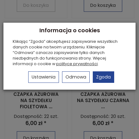
Do koszyka
Do koszyka
Informacja o cookies
Klikając “Zgoda” akceptujesz zapisywanie wszystkich
danych cookie na twoim urządzeniu. Kliknięcie
“Odmowa” oznacza zapisywanie tylko danych
niezbędnych do funkcjonowania strony. Więcej
informacji o cookie w
polityce prywatności
.
Ustawienia
Odmowa
Zgoda
CZAPKA AŻUROWA
CZAPKA AŻUROWA
NA SZYDEŁKU
NA SZYDEŁKU CZARNA
FIOLETOWA ...
...
Dostępność: 22 szt.
Dostępność: 20 szt.
6,00 zł *
6,00 zł *
Do koszyka
Do koszyka