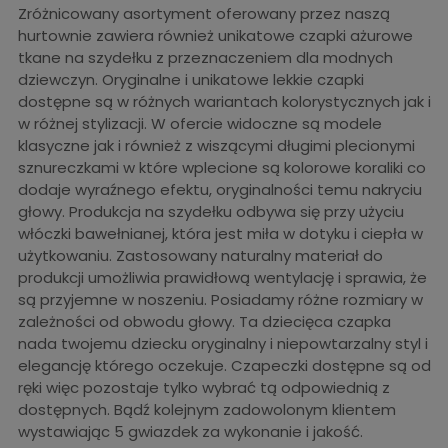
Zróżnicowany asortyment oferowany przez naszą
hurtownie zawiera również unikatowe czapki ażurowe
tkane na szydełku z przeznaczeniem dla modnych
dziewczyn. Oryginalne i unikatowe lekkie czapki
dostępne są w różnych wariantach kolorystycznych jak i
w różnej stylizacji. W ofercie widoczne są modele
klasyczne jak i również z wiszącymi długimi plecionymi
sznureczkami w które wplecione są kolorowe koraliki co
dodaje wyraźnego efektu, oryginalności temu nakryciu
głowy. Produkcja na szydełku odbywa się przy użyciu
włóczki bawełnianej, która jest miła w dotyku i ciepła w
użytkowaniu. Zastosowany naturalny materiał do
produkcji umożliwia prawidłową wentylację i sprawia, że
są przyjemne w noszeniu. Posiadamy różne rozmiary w
zależności od obwodu głowy. Ta dziecięca czapka
nada twojemu dziecku oryginalny i niepowtarzalny styl i
elegancję którego oczekuje. Czapeczki dostępne są od
ręki więc pozostaje tylko wybrać tą odpowiednią z
dostępnych. Bądź kolejnym zadowolonym klientem
wystawiając 5 gwiazdek za wykonanie i jakość.