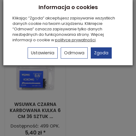
10,49 zł *
59,00 zł *
Informacja o cookies
Klikając “Zgoda” akceptujesz zapisywanie wszystkich
Do koszyka
Do koszyka
danych cookie na twoim urządzeniu. Kliknięcie
“Odmowa” oznacza zapisywanie tylko danych
niezbędnych do funkcjonowania strony. Więcej
informacji o cookie w
polityce prywatności
.
Ustawienia
Odmowa
Zgoda
WSUWKA CZARNA
KARBOWANA KULKA 6
CM 36 SZTUK ...
Dostępność: 499 OPK.
5,40 zł *