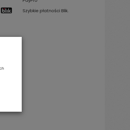
PayPro
Szybkie płatności Blik.
ych