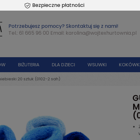
Bezpieczne płatności
Potrzebujesz pomocy? Skontaktuj się z nami!
Tel.: 61 665 96 00 Email:
karolina@wojtexhurtownia.pl
ÓW
BIŻUTERIA
DLA DZIECI
WSUWKI
KOKÓWK
niebieski 20 sztuk (0102-2 sah)
G
M
(