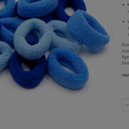
Dod
Kod
Sp
Do
His