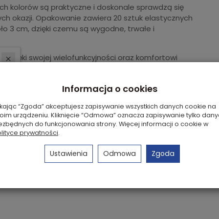
ich kolorów są praktyczne i doskonale sprawdzą się
ych okazji. Opakowanie zawiera 20 sztuk elastycznych
ło 3 cm, dzięki czemu są wygodne, trwałe i
ą dzięki swojej wielofunkcyjności oraz komfortowi
gumki są delikatne dla włosów, nie powodują
skutecznie utrzymują fryzurę w porządku.
Informacja o cookies
ikając “Zgoda” akceptujesz zapisywanie wszystkich danych cookie na
ączą funkcję praktyczną z estetyczną. Kolorowy mix
oim urządzeniu. Kliknięcie “Odmowa” oznacza zapisywanie tylko dan
umki do stroju, nastroju czy okazji.
ezbędnych do funkcjonowania strony. Więcej informacji o cookie w
lityce prywatności
.
Ustawienia
Odmowa
Zgoda