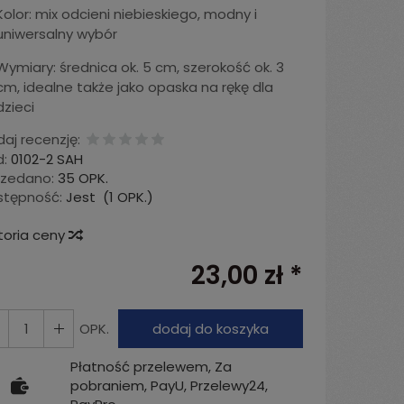
Kolor: mix odcieni niebieskiego, modny i
uniwersalny wybór
Wymiary: średnica ok. 5 cm, szerokość ok. 3
cm, idealne także jako opaska na rękę dla
dzieci
aj recenzję:
:
0102-2 SAH
rzedano:
35 OPK.
stępność:
Jest
(
1
OPK.)
toria ceny
23,00 zł *
OPK.
dodaj do koszyka
Płatność przelewem, Za
pobraniem, PayU, Przelewy24,