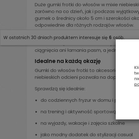
Duże gumki frotki do włosów w mixie niebiesk
zarówno na co dzień, jak i podczas wyjątkow
gumek o średnicy około 5 cm i szerokości oko
odpowiednie dla różnych rodzajów włosów.
Gumki frotki cieszą się ogromną popularności
W ostatnich 30 dniach produktem interesuje się
6
osób.
noszenia. Miękki materiał frotte sprawia, że 
ciągnięcia ani łamania pasm, a jednocześnie 
Idealne na każdą okazję
Kl
Gumki do włosów frotki to akcesoria, które ł
tw
niebieskich odcieni pozwala na dopasowanie g
ni
po
Sprawdzą się idealnie:
do codziennych fryzur w domu i pracy
na trening i aktywność sportową
na wyjazdy, wakacje i zajęcia szkolne
jako modny dodatek do stylizacji casual