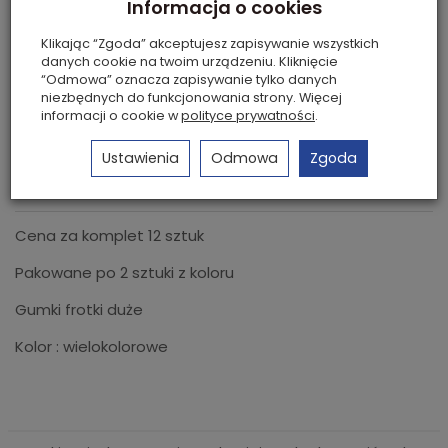
Informacja o cookies
6,00 zł *
Klikając “Zgoda” akceptujesz zapisywanie wszystkich
danych cookie na twoim urządzeniu. Kliknięcie
“Odmowa” oznacza zapisywanie tylko danych
dodaj do koszyka
niezbędnych do funkcjonowania strony. Więcej
informacji o cookie w
polityce prywatności
.
Płatność przelewem, Za pobraniem, PayU,
Przelewy24, PayPro
Ustawienia
Odmowa
Zgoda
Szybkie płatności Blik.
Cena za komplet 12 sztuk
Pakowane po 2 sztuki z koloru
Gumki frotki duże
Kolor : wielokolorowe