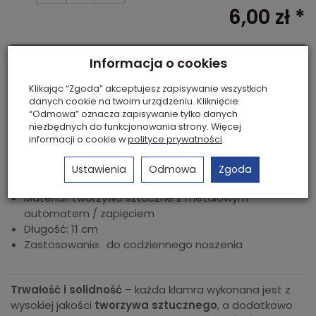
6,00 zł *
dodaj do koszyka
Informacja o cookies
Płatność przelewem, Za pobraniem, PayU,
Klikając “Zgoda” akceptujesz zapisywanie wszystkich
danych cookie na twoim urządzeniu. Kliknięcie
Przelewy24, PayPro
“Odmowa” oznacza zapisywanie tylko danych
niezbędnych do funkcjonowania strony. Więcej
Szybkie płatności Blik.
informacji o cookie w
polityce prywatności
.
Zestaw kolorowych klamer / automatów do włosów
Ustawienia
Odmowa
Zgoda
Ilość: 3 sztuki, pakowane po sztuce z koloru
Materiał: tworzywo sztuczne z metalowym
automatem / zapięciem
Długość: 11 cm
Zastosowanie: do codziennego noszenia
Trwałość i solidność
– każda klamra wykonana jest z
wysokiej jakości
tworzywa sztucznego
, a dodatkowo