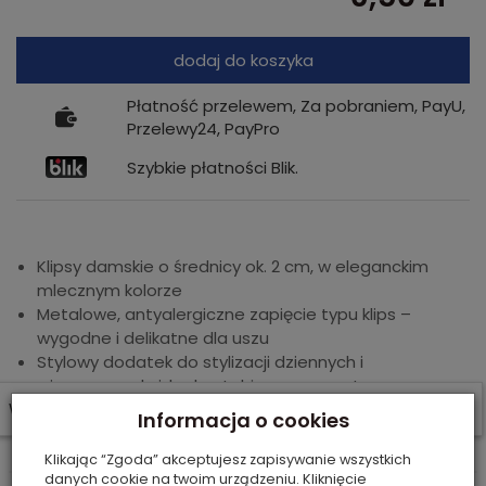
dodaj do koszyka
Płatność przelewem, Za pobraniem, PayU,
Przelewy24, PayPro
Szybkie płatności Blik.
Klipsy damskie o średnicy ok. 2 cm, w eleganckim
mlecznym kolorze
Metalowe, antyalergiczne zapięcie typu klips –
wygodne i delikatne dla uszu
Stylowy dodatek do stylizacji dziennych i
wieczorowych, idealne także na prezent
W ostatnich 30 dniach produktem interesują się
3
osoby.
Informacja o cookies
Klikając “Zgoda” akceptujesz zapisywanie wszystkich
danych cookie na twoim urządzeniu. Kliknięcie