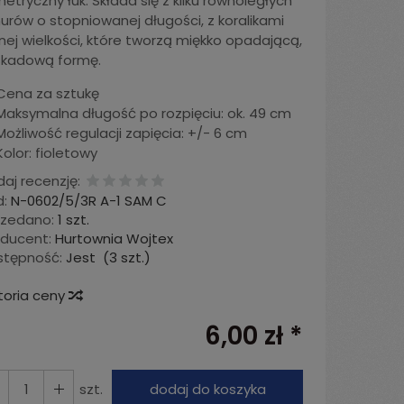
etryczny łuk. Składa się z kilku równoległych
urów o stopniowanej długości, z koralikami
nej wielkości, które tworzą miękko opadającą,
skadową formę.
Cena za sztukę
Maksymalna długość po rozpięciu: ok. 49 cm
Możliwość regulacji zapięcia: +/- 6 cm
Kolor: fioletowy
aj recenzję:
:
N-0602/5/3R A-1 SAM C
rzedano:
1 szt.
oducent:
Hurtownia Wojtex
stępność:
Jest
(
3
szt.)
toria ceny
6,00 zł *
szt.
dodaj do koszyka