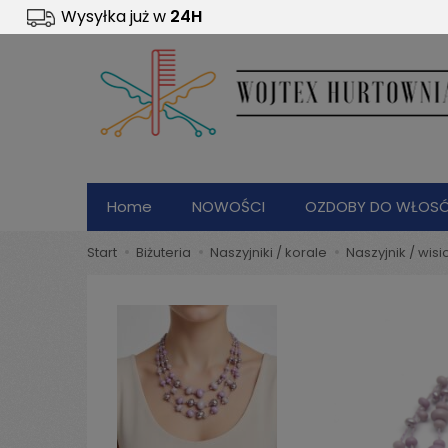
Wysyłka już w
24H
Home
NOWOŚCI
OZDOBY DO WŁOS
start
biżuteria
naszyjniki / korale
naszyjnik / wi