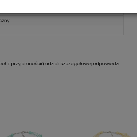
czny
ół z przyjemnością udzieli szczegółowej odpowiedzi