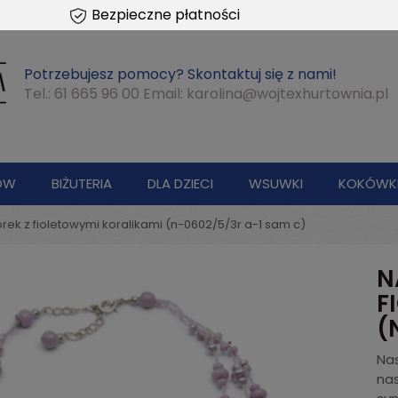
Bezpieczne płatności
Potrzebujesz pomocy? Skontaktuj się z nami!
Tel.: 61 665 96 00 Email:
karolina@wojtexhurtownia.pl
ÓW
BIŻUTERIA
DLA DZIECI
WSUWKI
KOKÓWK
siorek z fioletowymi koralikami (n-0602/5/3r a-1 sam c)
N
F
(
Na
nas