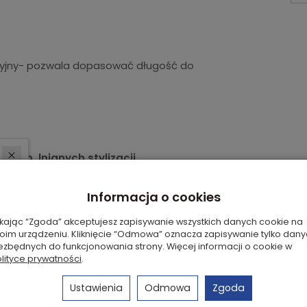
cyjny- pozwala dopasować długość do
oltem, lnianych stylizacji
 pracy lub na spotkania
omantycznych i casualowych
Informacja o cookies
kolor i ponadczasowy styl
ikając “Zgoda” akceptujesz zapisywanie wszystkich danych cookie na
oim urządzeniu. Kliknięcie “Odmowa” oznacza zapisywanie tylko dan
ezbędnych do funkcjonowania strony. Więcej informacji o cookie w
lityce prywatności
.
Ustawienia
Odmowa
Zgoda
o, Dziecięcy, Klasyczny, Na co dzień