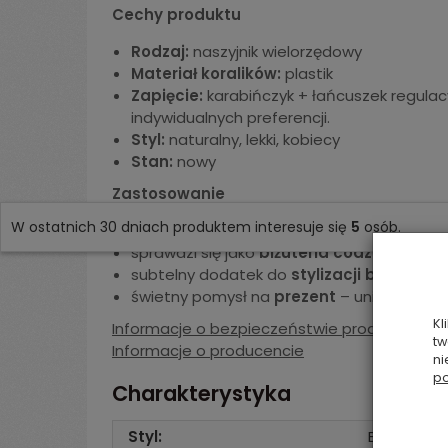
Cechy produktu
Rodzaj:
naszyjnik wielorzędowy
Materiał koralików:
plastik
Zapięcie:
karabińczyk + łańcuszek regula
indywidualnych preferencji.
Styl:
naturalny, lekki, kobiecy
Stan:
nowy
Zastosowanie
W ostatnich 30 dniach produktem interesuje się
5
osób.
idealny
do letnich sukienek, bluzek z dek
sprawdzi się jako
biżuteria codzienna
, do
subtelny dodatek do
stylizacji boho, r
świetny pomysł na
prezent
– uniwersalny 
Kl
Informacje o bezpieczeństwie produktu
tw
Informacje o producencie
ni
po
Charakterystyka
Styl:
Boho / Etn