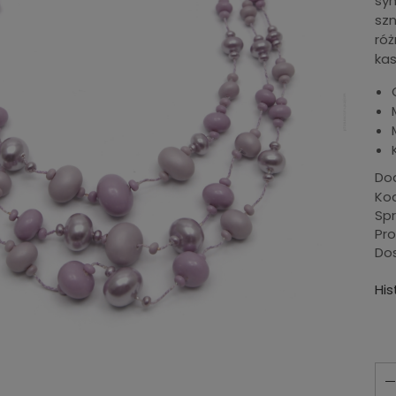
sym
szn
róż
ka
Dod
Kod
Sp
Pr
Do
His