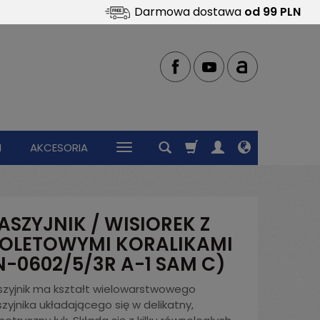
Darmowa dostawa
od 99 PLN
I
AKCESORIA
ASZYJNIK / WISIOREK Z
IOLETOWYMI KORALIKAMI
N-0602/5/3R A-1 SAM C)
szyjnik ma kształt wielowarstwowego
zyjnika układającego się w delikatny,