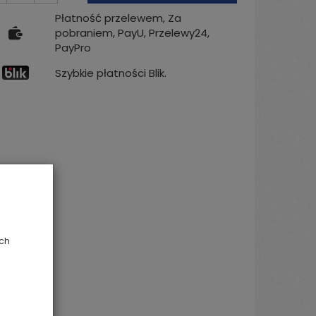
Płatność przelewem, Za
pobraniem, PayU, Przelewy24,
PayPro
Szybkie płatności Blik.
ych